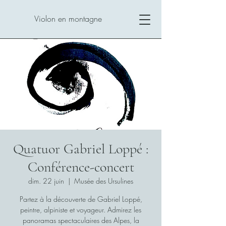
Violon en montagne
Quatuor Gabriel Loppé :
Conférence-concert
dim. 22 juin
  |  
Musée des Ursulines
Partez à la découverte de Gabriel Loppé,
peintre, alpiniste et voyageur. Admirez les
panoramas spectaculaires des Alpes, la