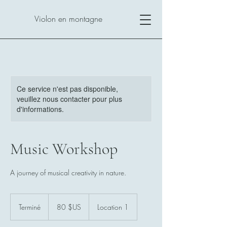
Violon en montagne
Ce service n'est pas disponible,
veuillez nous contacter pour plus
d'informations.
Music Workshop
A journey of musical creativity in nature.
80
dollars
Terminé
T
80 $US
Location 1
des
États-
e
Unis
r