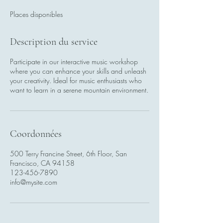
m
Places disponibles
i
n
é
Description du service
Participate in our interactive music workshop
where you can enhance your skills and unleash
your creativity. Ideal for music enthusiasts who
want to learn in a serene mountain environment.
Coordonnées
500 Terry Francine Street, 6th Floor, San
Francisco, CA 94158
123-456-7890
info@mysite.com